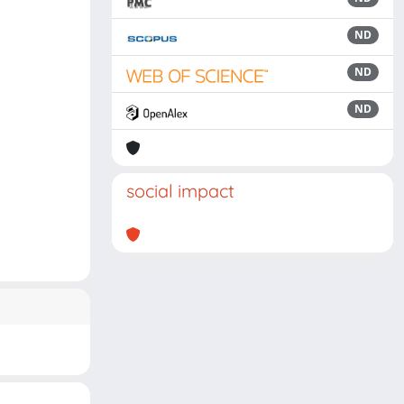
ND
ND
ND
social impact