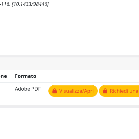
-116. [10.1433/98446]
one
Formato
Adobe PDF
Visualizza/Apri
Richiedi una