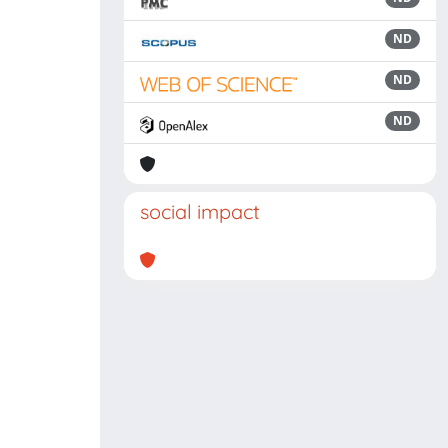
ND
ND
ND
social impact