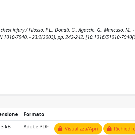
est injury / Filosso, P.L., Donati, G., Agaccio, G., Mancuso, M.. -
1010-7940. - 23:2(2003), pp. 242-242. [10.1016/S1010-7940(
ensione
Formato
13 kB
Adobe PDF
Visualizza/Apri
Richiedi 