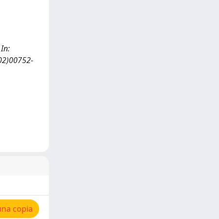
 In:
02)00752-
una copia