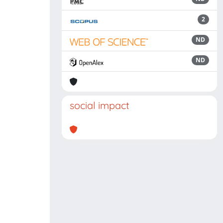
2
ND
ND
social impact