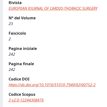
Rivista
EUROPEAN JOURNAL OF CARDIO-THORACIC SURGERY
N° del Volume
23
Fascicolo
2
Pagina iniziale
242
Pagina finale
242
Codice DOI
https://dx.doi.org/10.1016/S1010-7940(02)00752-2
Codice Scopus
2-s2.0-12244308476