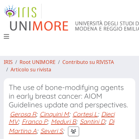
IRIS
Root UNIMORE
Contributo su RIVISTA
Articolo su rivista
The use of bone-modifying agents
in early breast cancer: AIOM
Guidelines update and perspectives.
Gerosa R
;
Cinquini M
;
Cortesi L
;
Dieci
MV
;
Franco P
;
Meduri B
;
Santini D
;
Di
Martino A
;
Severi S
;