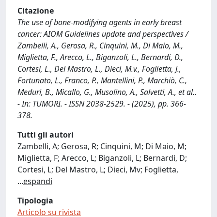
Citazione
The use of bone-modifying agents in early breast
cancer: AIOM Guidelines update and perspectives /
Zambelli, A., Gerosa, R., Cinquini, M., Di Maio, M.,
Miglietta, F., Arecco, L., Biganzoli, L., Bernardi, D.,
Cortesi, L., Del Mastro, L., Dieci, M.v., Foglietta, J.,
Fortunato, L., Franco, P., Mantellini, P., Marchiò, C.,
Meduri, B., Micallo, G., Musolino, A., Salvetti, A., et al..
- In: TUMORI. - ISSN 2038-2529. - (2025), pp. 366-
378.
Tutti gli autori
Zambelli, A; Gerosa, R; Cinquini, M; Di Maio, M;
Miglietta, F; Arecco, L; Biganzoli, L; Bernardi, D;
Cortesi, L; Del Mastro, L; Dieci, Mv; Foglietta,
...
espandi
Tipologia
Articolo su rivista