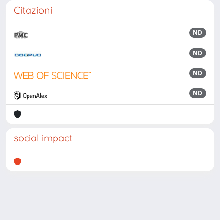
Citazioni
ND
ND
ND
ND
social impact