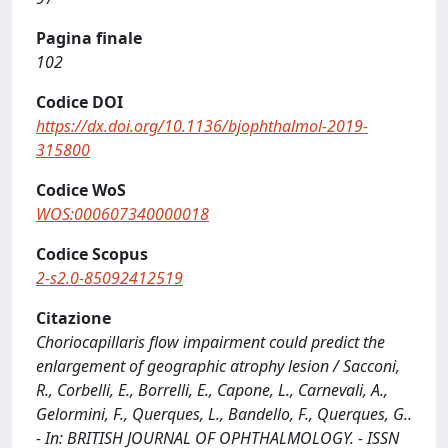
Pagina finale
102
Codice DOI
https://dx.doi.org/10.1136/bjophthalmol-2019-
315800
Codice WoS
WOS:000607340000018
Codice Scopus
2-s2.0-85092412519
Citazione
Choriocapillaris flow impairment could predict the
enlargement of geographic atrophy lesion / Sacconi,
R., Corbelli, E., Borrelli, E., Capone, L., Carnevali, A.,
Gelormini, F., Querques, L., Bandello, F., Querques, G..
- In: BRITISH JOURNAL OF OPHTHALMOLOGY. - ISSN