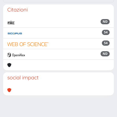
Citazioni
ND
54
54
ND
social impact