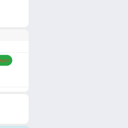
/Apri