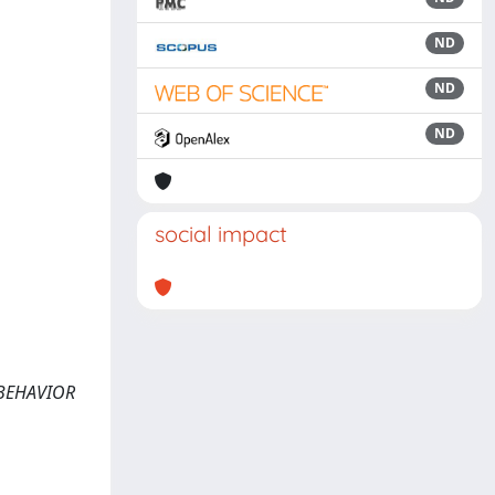
ND
ND
ND
social impact
C BEHAVIOR