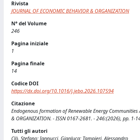
Rivista
JOURNAL OF ECONOMIC BEHAVIOR & ORGANIZATION
N° del Volume
246
Pagina iniziale
1
Pagina finale
14
Codice DOI
https://dx.doi.org/10.1016/j.jebo.2026.107594
Citazione
Endogenous formation of Renewable Energy Communities / 
& ORGANIZATION. - ISSN 0167-2681. - 246:(2026), pp. 1-1
Tutti gli autori
Clò, Stefano; Iannucci, Gianluca; Tampieri, Alessandro