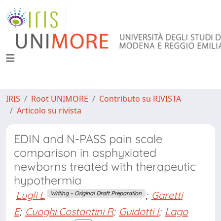
IRIS
Root UNIMORE
Contributo su RIVISTA
Articolo su rivista
EDIN and N-PASS pain scale
comparison in asphyxiated
newborns treated with therapeutic
hypothermia
Lugli L
;
Garetti
Writing – Original Draft Preparation
E
;
Cuoghi Costantini R
;
Guidotti I
;
Lago