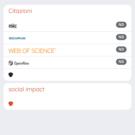
Citazioni
ND
ND
ND
ND
social impact