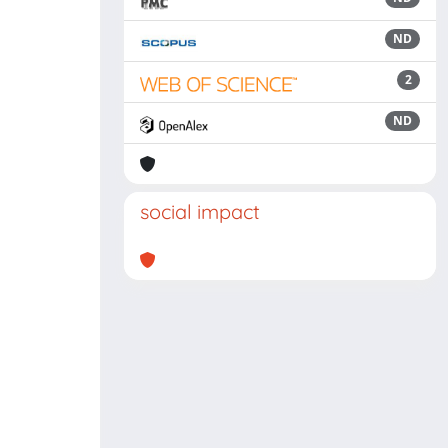
ND
2
ND
social impact