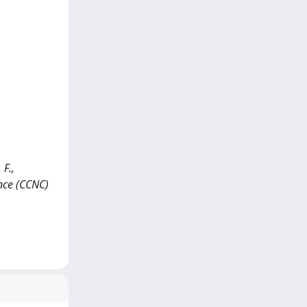
 F.,
nce (CCNC)