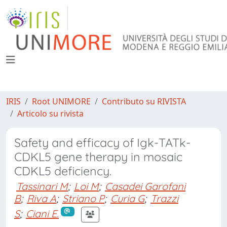
IRIS
Root UNIMORE
Contributo su RIVISTA
Articolo su rivista
Safety and efficacy of Igk-TATk-
CDKL5 gene therapy in mosaic
CDKL5 deficiency.
Tassinari M
;
Loi M
;
Casadei Garofani
B
;
Riva A
;
Striano P
;
Curia G
;
Trazzi
S
;
Ciani E.