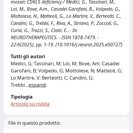
mosaic CDKL5 deficiency / Medici, G., Tassinari, M.,
Loi, M., Bove, A.m., Casadei Garofani, B., Volpedo, G.,
Mottolese, N., Matteoli, G., Lo Martire, V., Berteotti, C.,
Candini, G., Trebbi, F., Riva, A., Striano, P., Zoccoli, G.,
Curia, G., Trazzi, S., Ciani, E.. - In:
NEUROTHERAPEUTICS. - ISSN 1878-7479. -
22:6(2025), pp. 1-19. [10.1016/j.neurot.2025.e00727]
Tutti gli autori
Medici, G; Tassinari, M; Loi, M; Bove, Am; Casadei
Garofani, B; Volpedo, G; Mottolese, N; Matteoli, G;
Lo Martire, V; Berteotti, C; Candini, G;
Trebbi
...
espandi
Tipologia
Articolo su rivista
File in questo prodotto: