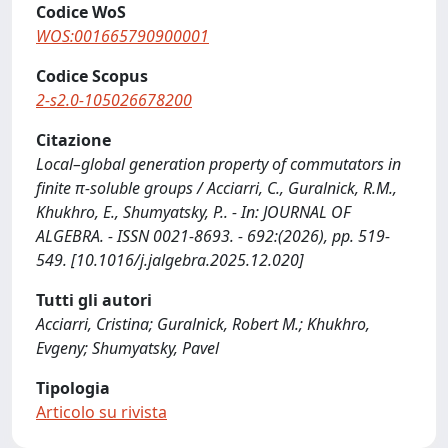
Codice WoS
WOS:001665790900001
Codice Scopus
2-s2.0-105026678200
Citazione
Local–global generation property of commutators in
finite π-soluble groups / Acciarri, C., Guralnick, R.M.,
Khukhro, E., Shumyatsky, P.. - In: JOURNAL OF
ALGEBRA. - ISSN 0021-8693. - 692:(2026), pp. 519-
549. [10.1016/j.jalgebra.2025.12.020]
Tutti gli autori
Acciarri, Cristina; Guralnick, Robert M.; Khukhro,
Evgeny; Shumyatsky, Pavel
Tipologia
Articolo su rivista