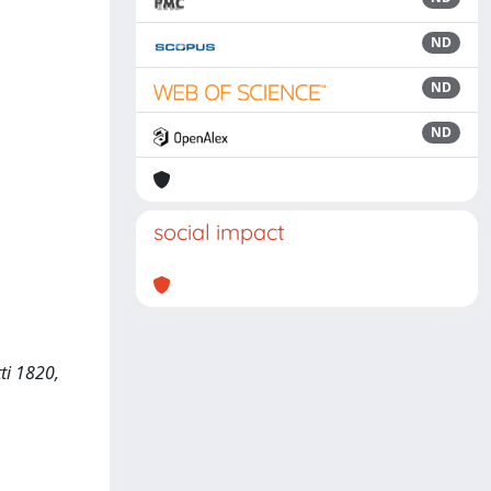
ND
ND
ND
social impact
tti 1820,