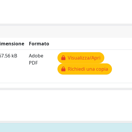
imensione
Formato
67.56 kB
Adobe
Visualizza/Apri
PDF
Richiedi una copia