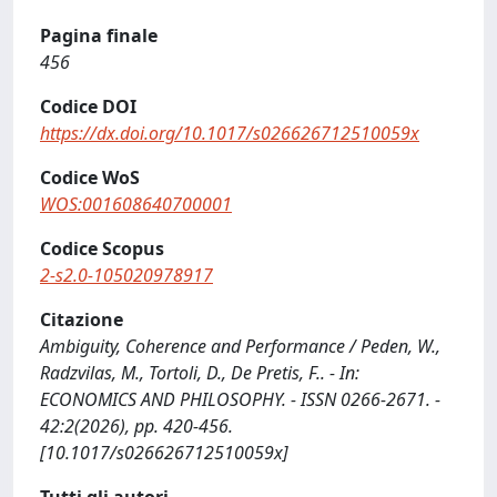
Pagina finale
456
Codice DOI
https://dx.doi.org/10.1017/s026626712510059x
Codice WoS
WOS:001608640700001
Codice Scopus
2-s2.0-105020978917
Citazione
Ambiguity, Coherence and Performance / Peden, W.,
Radzvilas, M., Tortoli, D., De Pretis, F.. - In:
ECONOMICS AND PHILOSOPHY. - ISSN 0266-2671. -
42:2(2026), pp. 420-456.
[10.1017/s026626712510059x]