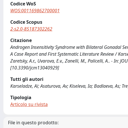
Codice WoS
WOS:001169862700001
Codice Scopus
2-s2.0-85187302262
Citazione
Androgen Insensitivity Syndrome with Bilateral Gonadal Sert
A Case Report and First Systematic Literature Review / Karsela
Zaretsky, A.r., Uvarova, E.v., Zanelli, M., Palicelli, A.. - 
[10.3390/jcm13040929]
Tutti gli autori
Karseladze, Ai; Asaturova, Av; Kiseleva, Ia; Badlaeva, As; Tre
Tipologia
Articolo su rivista
File in questo prodotto: