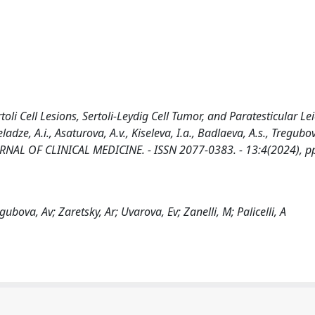
oli Cell Lesions, Sertoli-Leydig Cell Tumor, and Paratesticular 
dze, A.i., Asaturova, A.v., Kiseleva, I.a., Badlaeva, A.s., Tregubov
In: JOURNAL OF CLINICAL MEDICINE. - ISSN 2077-0383. - 13:4(2024), p
gubova, Av; Zaretsky, Ar; Uvarova, Ev; Zanelli, M; Palicelli, A