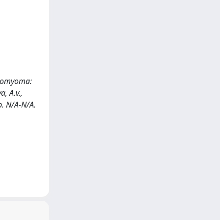
Leiomyoma:
a, A.v.,
p. N/A-N/A.