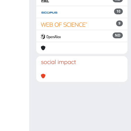
10
9
ND
social impact