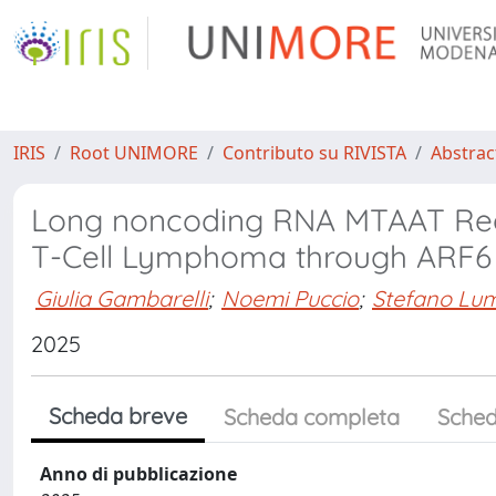
IRIS
Root UNIMORE
Contributo su RIVISTA
Abstract
Long noncoding RNA MTAAT Regul
T-Cell Lymphoma through ARF6
Giulia Gambarelli
;
Noemi Puccio
;
Stefano Lum
2025
Scheda breve
Scheda completa
Sched
Anno di pubblicazione