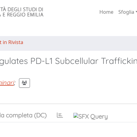
Home
Sfoglia
 in Rivista
ates PD-L1 Subcellular Traffickin
inari
;
a completa (DC)