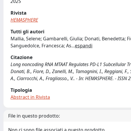
2025
Rivista
HEMASPHERE
Tutti gli autori
Mallia, Selene; Gambarelli, Giulia; Donati, Benedetta; F
Sanguedolce, Francesca; As
...
espandi
Citazione
Long noncoding RNA MTAAT Regulates PD-L1 Subcellular Traf
Donati, B., Fiore, D., Zanelli, M., Tamagnini, I., Reggiani, F., 
A., Ciarrocchi, A., Fragliasso., V.. - In: HEMASPHERE. - IS
Tipologia
Abstract in Rivista
File in questo prodotto:
Non ci sono file associati a questo prodotto.