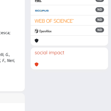
ND
ND
ND
cesca;
social impact
i, G.,
 F., Neri,