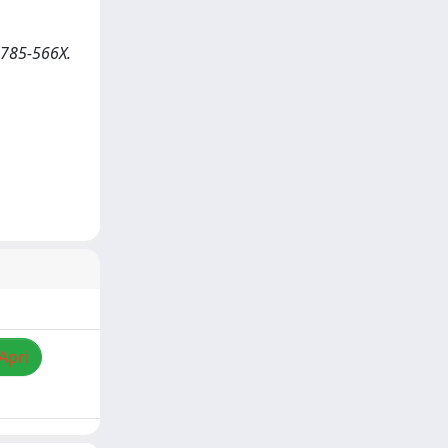
 2785-566X.
Apri