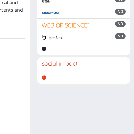
gical and
ontents and
ND
ND
ND
social impact