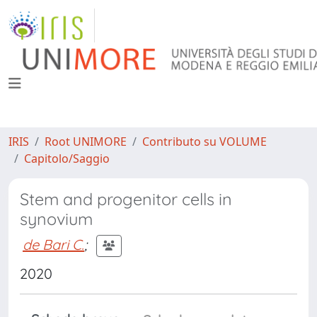
IRIS
Root UNIMORE
Contributo su VOLUME
Capitolo/Saggio
Stem and progenitor cells in
synovium
de Bari C.
;
2020