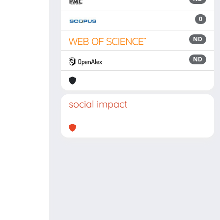
0
ND
ND
social impact