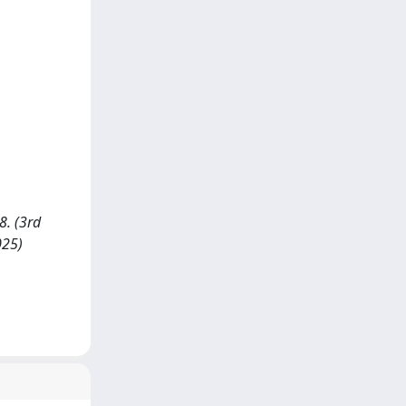
8. (3rd
025)