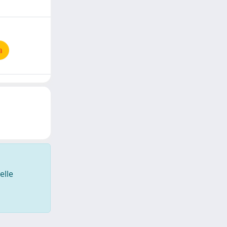
a
elle