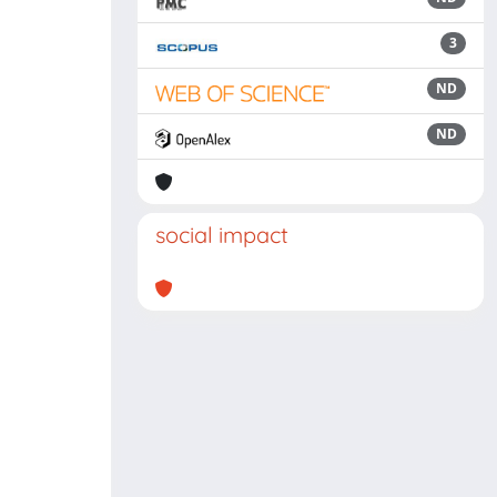
3
ND
ND
social impact