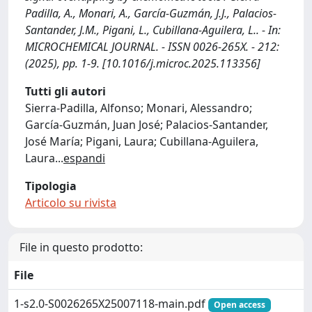
Padilla, A., Monari, A., García-Guzmán, J.J., Palacios-
Santander, J.M., Pigani, L., Cubillana-Aguilera, L.. - In:
MICROCHEMICAL JOURNAL. - ISSN 0026-265X. - 212:
(2025), pp. 1-9. [10.1016/j.microc.2025.113356]
Tutti gli autori
Sierra-Padilla, Alfonso; Monari, Alessandro;
García-Guzmán, Juan José; Palacios-Santander,
José María; Pigani, Laura; Cubillana-Aguilera,
Laura
...
espandi
Tipologia
Articolo su rivista
File in questo prodotto:
File
1-s2.0-S0026265X25007118-main.pdf
Open access