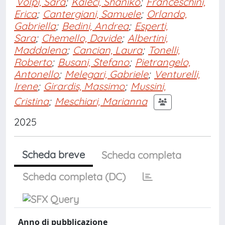
Volpi, Sara
;
Kaleci, Shaniko
;
Franceschini,
Erica
;
Cantergiani, Samuele
;
Orlando,
Gabriella
;
Bedini, Andrea
;
Esperti,
Sara
;
Chemello, Davide
;
Albertini,
Maddalena
;
Cancian, Laura
;
Tonelli,
Roberto
;
Busani, Stefano
;
Pietrangelo,
Antonello
;
Melegari, Gabriele
;
Venturelli,
Irene
;
Girardis, Massimo
;
Mussini,
Cristina
;
Meschiari, Marianna
2025
Scheda breve
Scheda completa
Scheda completa (DC)
Anno di pubblicazione