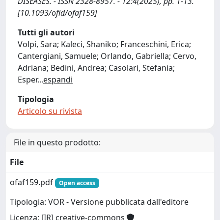
DISEASES. - ISSN 2328-8957. - 12:4(2025), pp. 1-13.
[10.1093/ofid/ofaf159]
Tutti gli autori
Volpi, Sara; Kaleci, Shaniko; Franceschini, Erica;
Cantergiani, Samuele; Orlando, Gabriella; Cervo,
Adriana; Bedini, Andrea; Casolari, Stefania;
Esper
...
espandi
Tipologia
Articolo su rivista
File in questo prodotto:
File
ofaf159.pdf
Open access
Tipologia: VOR - Versione pubblicata dall'editore
Licenza: [IR] creative-commons