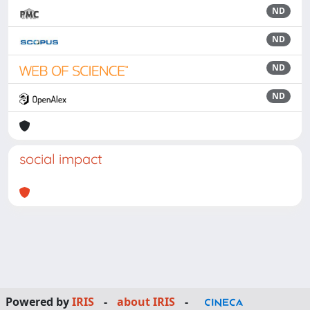
ND
ND
ND
ND
social impact
Powered by
IRIS
-
about IRIS
-