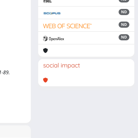
ND
ND
ND
social impact
1-89.