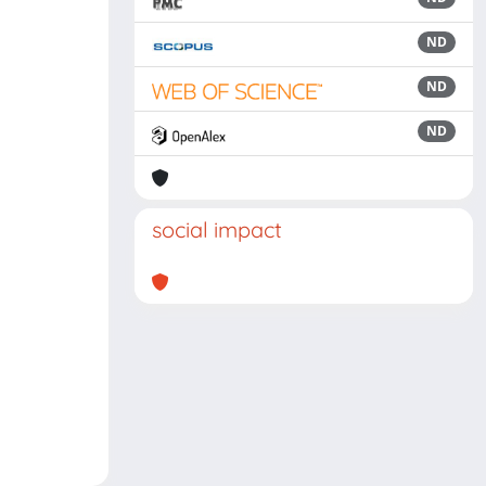
ND
ND
ND
social impact