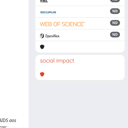
ND
ND
ND
social impact
AIDS aos
cos: