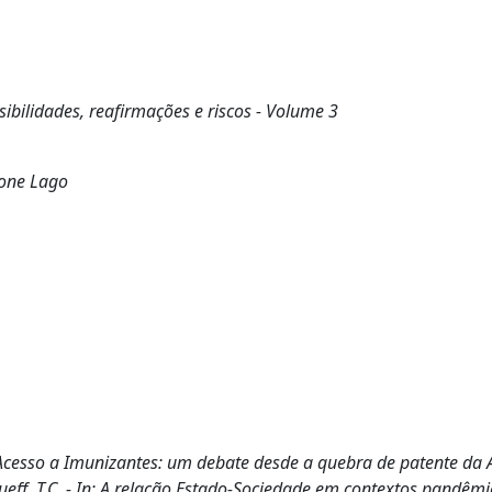
bilidades, reafirmações e riscos - Volume 3
aone Lago
Acesso a Imunizantes: um debate desde a quebra de patente da 
queff, T.C. - In: A relação Estado-Sociedade em contextos pandêmi