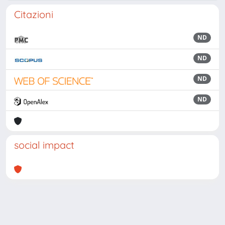
Citazioni
ND
ND
ND
ND
social impact