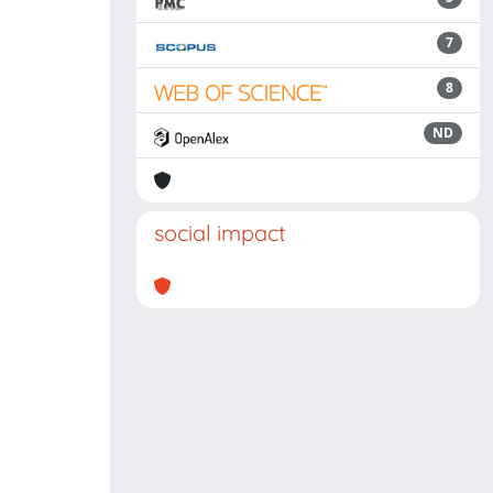
7
8
ND
social impact