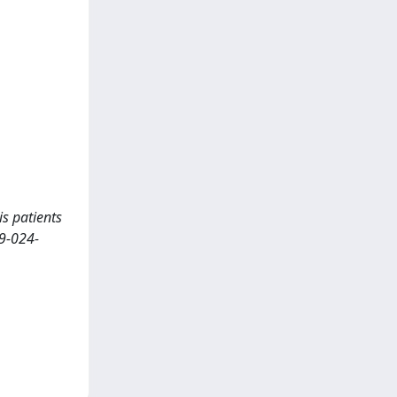
is patients
9-024-