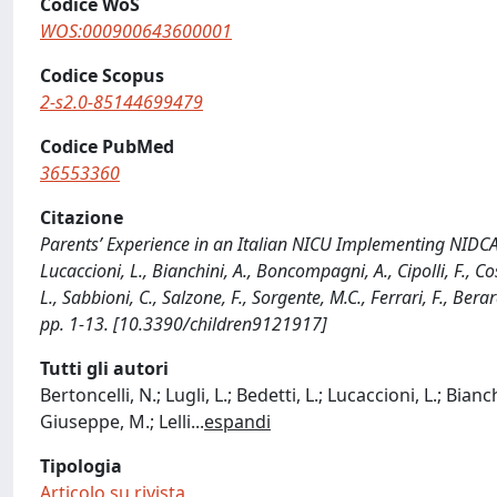
Codice WoS
WOS:000900643600001
Codice Scopus
2-s2.0-85144699479
Codice PubMed
36553360
Citazione
Parents’ Experience in an Italian NICU Implementing NIDCAP-B
Lucaccioni, L., Bianchini, A., Boncompagni, A., Cipolli, F., Co
L., Sabbioni, C., Salzone, F., Sorgente, M.C., Ferrari, F., Bera
pp. 1-13. [10.3390/children9121917]
Tutti gli autori
Bertoncelli, N.; Lugli, L.; Bedetti, L.; Lucaccioni, L.; Bia
Giuseppe, M.; Lelli
...
espandi
Tipologia
Articolo su rivista