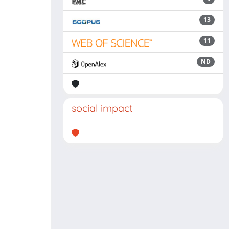
13
11
ND
social impact