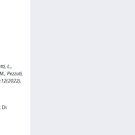
i, L.,
M., Pezzuti,
 9:12(2022),
; Di