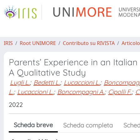
IRIS
Root UNIMORE
Contributo su RIVISTA
Articolo
Parents’ Experience in an Itali
A Qualitative Study
Lugli L.
;
Bedetti L.
;
Lucaccioni L.
;
Boncompagn
L.
;
Lucaccioni L.
;
Boncompagni A.
;
Cipolli F.
;
C
2022
Scheda breve
Scheda completa
Sched