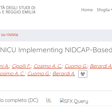
Home
Sfoglia
 su rivista
an NICU Implementing NIDCAP-Based
i A.
;
Cipolli F.
;
Cosimo A. C.
;
Cuomo G.
;
Berardi A
osimo A. C.
;
Cuomo G.
;
Berardi A.
a completa (DC)