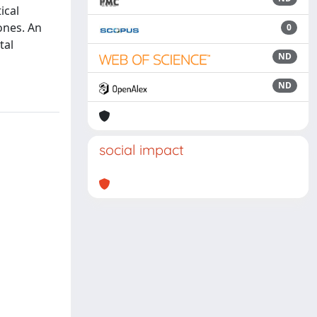
ical
ones. An
0
tal
ND
ND
social impact