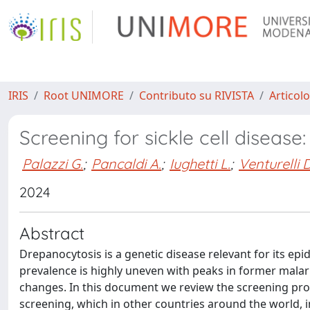
IRIS
Root UNIMORE
Contributo su RIVISTA
Articolo
Screening for sickle cell disease
Palazzi G.
;
Pancaldi A.
;
Iughetti L.
;
Venturelli D
2024
Abstract
Drepanocytosis is a genetic disease relevant for its epi
prevalence is highly uneven with peaks in former malaria
changes. In this document we review the screening prog
screening, which in other countries around the world, 