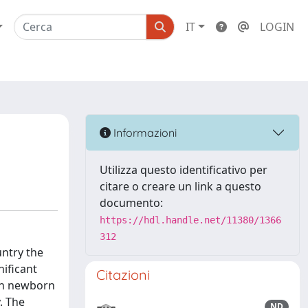
IT
LOGIN
Informazioni
Utilizza questo identificativo per
citare o creare un link a questo
documento:
https://hdl.handle.net/11380/1366
312
untry the
nificant
Citazioni
 on newborn
. The
ND