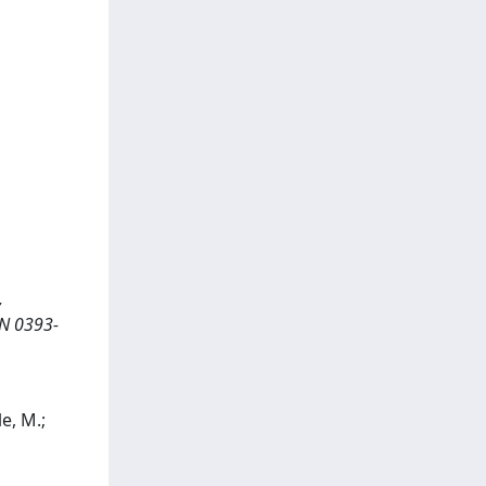
,
SSN 0393-
le, M.;