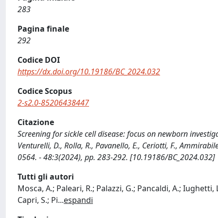
283
Pagina finale
292
Codice DOI
https://dx.doi.org/10.19186/BC_2024.032
Codice Scopus
2-s2.0-85206438447
Citazione
Screening for sickle cell disease: focus on newborn investigati
Venturelli, D., Rolla, R., Pavanello, E., Ceriotti, F., Ammirabi
0564. - 48:3(2024), pp. 283-292. [10.19186/BC_2024.032]
Tutti gli autori
Mosca, A.; Paleari, R.; Palazzi, G.; Pancaldi, A.; Iughetti, L
Capri, S.; Pi
...
espandi