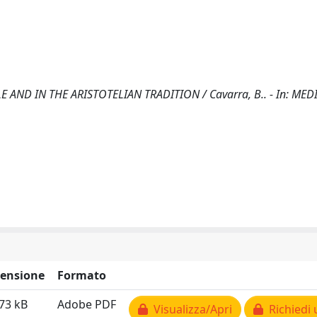
ND IN THE ARISTOTELIAN TRADITION / Cavarra, B.. - In: MED
ensione
Formato
73 kB
Adobe PDF
Visualizza/Apri
Richiedi 