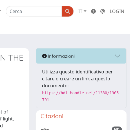
IT
LOGIN
IN THE
Informazioni
Utilizza questo identificativo per
citare o creare un link a questo
documento:
https://hdl.handle.net/11380/1365
791
t of
Citazioni
 light,
nd
ND