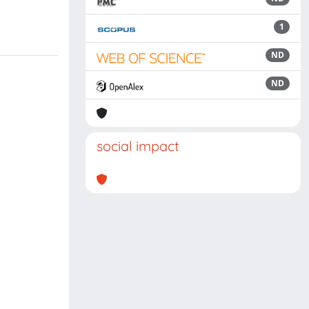
1
ND
ND
social impact