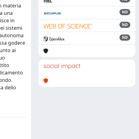
in materia
ND
ta una
isce in
ND
ei sistemi
ia autonoma
ND
ossa godere
unto ai
suo
ttito
social impact
radicamento
mondo.
a dello