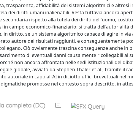
a, trasparenza, affidabilità dei sistemi algoritmici e altresì 
tela dei diritti umani inalienabili. Resta tuttavia ancora aper
ondaria rispetto alla tutela dei diritti dell'uomo, costitu
i in campo economico-finanziario: si tratta dell’autorialità d
ante, in diritto, se un sistema algoritmico capace di agire in v
iderato autore dei risultati raggiunti, e conseguentemente p
i ricollegano. Ciò ovviamente trascina conseguenze anche in p
isarcimento di eventuali danni causalmente ricollegabili al 
orché non ancora affrontata nelle sedi istituzionali del diba
 legale globale, avviato da Stephen Thaler et al., tramite il 
nto autoriale in capo all’AI in diciotto uffici brevettuali nel 
adigmatiche promosse nel contesto sopra descritto, in attes
a completa (DC)