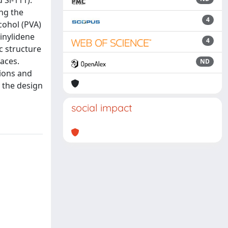
 Si-111).
ng the
4
cohol (PVA)
vinylidene
4
c structure
faces.
ND
tions and
r the design
social impact