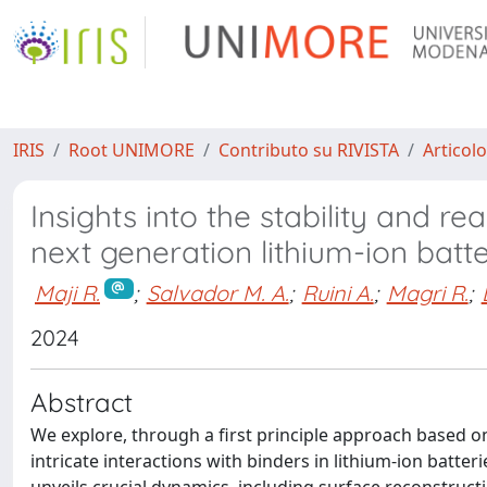
IRIS
Root UNIMORE
Contributo su RIVISTA
Articolo
Insights into the stability and rea
next generation lithium-ion batte
Maji R.
;
Salvador M. A.
;
Ruini A.
;
Magri R.
;
2024
Abstract
We explore, through a first principle approach based on d
intricate interactions with binders in lithium-ion batteri