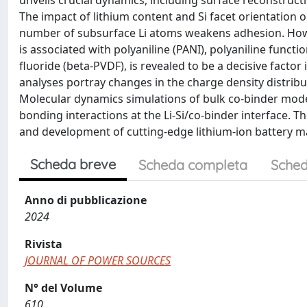
unveils crucial dynamics, including surface reconstructio
The impact of lithium content and Si facet orientation
number of subsurface Li atoms weakens adhesion. Howev
is associated with polyaniline (PANI), polyaniline funct
fluoride (beta-PVDF), is revealed to be a decisive facto
analyses portray changes in the charge density distributi
Molecular dynamics simulations of bulk co-binder models
bonding interactions at the Li-Si/co-binder interface. T
and development of cutting-edge lithium-ion battery ma
Scheda breve
Scheda completa
Sched
Anno di pubblicazione
2024
Rivista
JOURNAL OF POWER SOURCES
N° del Volume
610