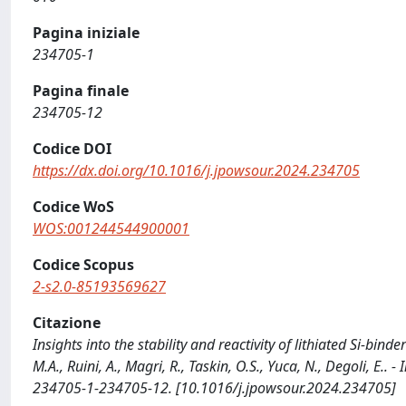
Pagina iniziale
234705-1
Pagina finale
234705-12
Codice DOI
https://dx.doi.org/10.1016/j.jpowsour.2024.234705
Codice WoS
WOS:001244544900001
Codice Scopus
2-s2.0-85193569627
Citazione
Insights into the stability and reactivity of lithiated Si-bind
M.A., Ruini, A., Magri, R., Taskin, O.S., Yuca, N., Degoli, 
234705-1-234705-12. [10.1016/j.jpowsour.2024.234705]