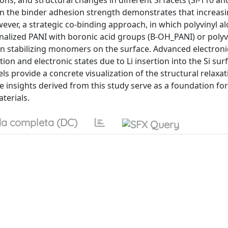
ns, and structural changes in different Si facets (Si-110 and
 on the binder adhesion strength demonstrates that increasi
er, a strategic co-binding approach, in which polyvinyl al
ionalized PANI with boronic acid groups (B-OH_PANI) or poly
r in stabilizing monomers on the surface. Advanced electroni
on and electronic states due to Li insertion into the Si sur
 provide a concrete visualization of the structural relaxa
he insights derived from this study serve as a foundation fo
terials.
a completa (DC)