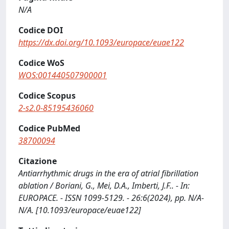
N/A
Codice DOI
https://dx.doi.org/10.1093/europace/euae122
Codice WoS
WOS:001440507900001
Codice Scopus
2-s2.0-85195436060
Codice PubMed
38700094
Citazione
Antiarrhythmic drugs in the era of atrial fibrillation
ablation / Boriani, G., Mei, D.A., Imberti, J.F.. - In:
EUROPACE. - ISSN 1099-5129. - 26:6(2024), pp. N/A-
N/A. [10.1093/europace/euae122]