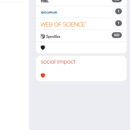
1
1
ND
social impact