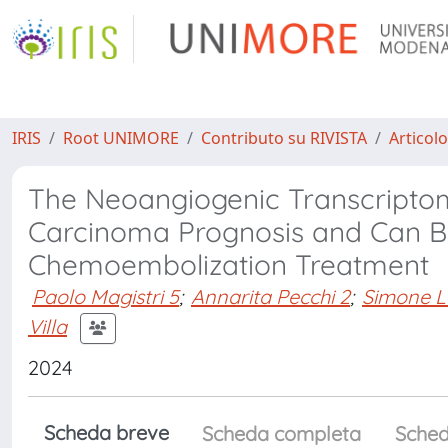
IRIS
Root UNIMORE
Contributo su RIVISTA
Articolo
The Neoangiogenic Transcriptom
Carcinoma Prognosis and Can Be
Chemoembolization Treatment
Paolo Magistri 5
;
Annarita Pecchi 2
;
Simone L
Villa
2024
Scheda breve
Scheda completa
Sched