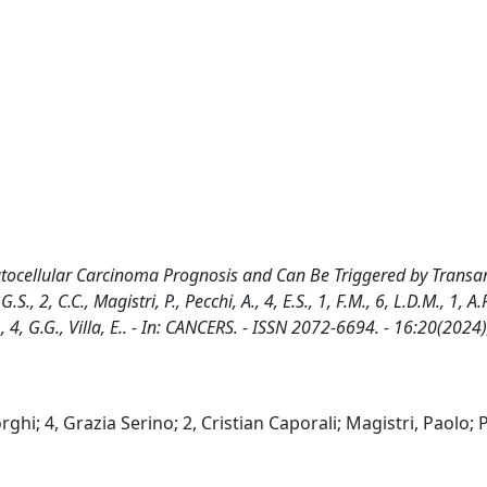
ocellular Carcinoma Prognosis and Can Be Triggered by Transar
., 2, C.C., Magistri, P., Pecchi, A., 4, E.S., 1, F.M., 6, L.D.M., 1, A.
F., 4, G.G., Villa, E.. - In: CANCERS. - ISSN 2072-6694. - 16:20(2024)
orghi; 4, Grazia Serino; 2, Cristian Caporali; Magistri, Paolo; 