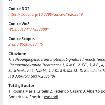
Codice DOI
https://dx.doi.org/10.3390/cancers16203549
Codice WoS
WOS:001341718500001
Codice Scopus
2-s2.0-85207680445
Citazione
The Neoangiogenic Transcriptomic Signature Impacts Hepat
Chemoembolization Treatment / 1, R.M.C., 2, F.C., 3, A.B., 4, G.S
S., Schepis, F., 1, N.D.M., 4, F.D., 8 9, M.L.M., Di Benedetto, 
[10.3390/cancers16203549]
Tutti gli autori
1, Rosina Maria Critelli; 2, Federico Casari; 3, Alberto B
Annarita; 4, Endrit
...
espandi