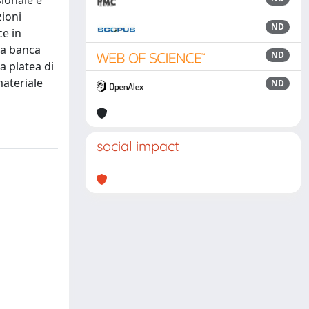
sionale e
zioni
ND
ce in
la banca
ND
a platea di
materiale
ND
social impact