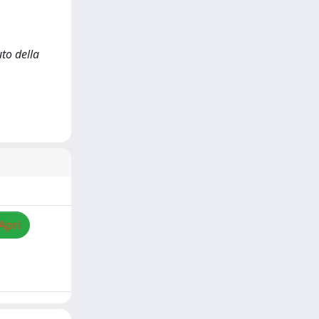
to della
Apri