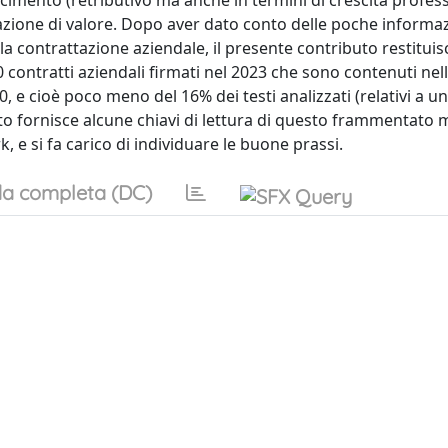
cimento (retributivo ma anche in termini di crescita profes
reazione di valore. Dopo aver dato conto delle poche informa
a contrattazione aziendale, il presente contributo restituis
0 contratti aziendali firmati nel 2023 che sono contenuti nel
 e cioè poco meno del 16% dei testi analizzati (relativi a un
buto fornisce alcune chiavi di lettura di questo frammentato 
, e si fa carico di individuare le buone prassi.
a completa (DC)