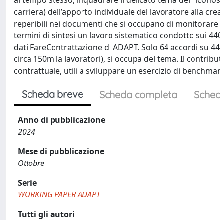
al tempo stesso, inquadrare il delicato tema del riconos
carriera) dell’apporto individuale del lavoratore alla c
reperibili nei documenti che si occupano di monitorare l
termini di sintesi un lavoro sistematico condotto sui 44
dati FareContrattazione di ADAPT. Solo 64 accordi su 440,
circa 150mila lavoratori), si occupa del tema. Il contri
contrattuale, utili a sviluppare un esercizio di benchmark
Scheda breve
Scheda completa
Sched
Anno di pubblicazione
2024
Mese di pubblicazione
Ottobre
Serie
WORKING PAPER ADAPT
Tutti gli autori