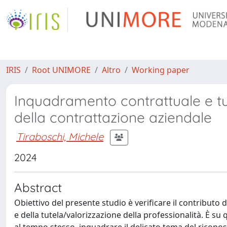
IRIS
Root UNIMORE
Altro
Working paper
Inquadramento contrattuale e tute
della contrattazione aziendale
Tiraboschi, Michele
2024
Abstract
Obiettivo del presente studio è verificare il contributo
e della tutela/valorizzazione della professionalità. È su q