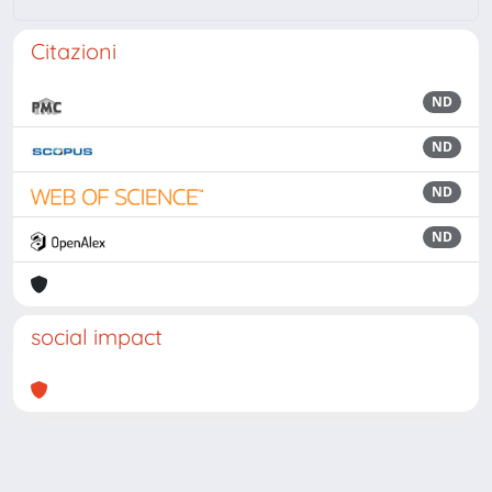
Citazioni
ND
ND
ND
ND
social impact