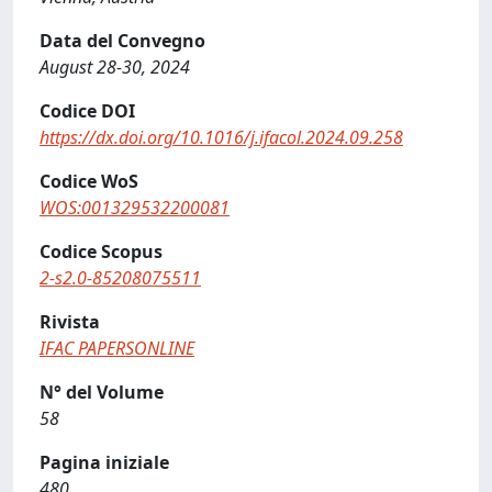
Data del Convegno
August 28-30, 2024
Codice DOI
https://dx.doi.org/10.1016/j.ifacol.2024.09.258
Codice WoS
WOS:001329532200081
Codice Scopus
2-s2.0-85208075511
Rivista
IFAC PAPERSONLINE
N° del Volume
58
Pagina iniziale
480