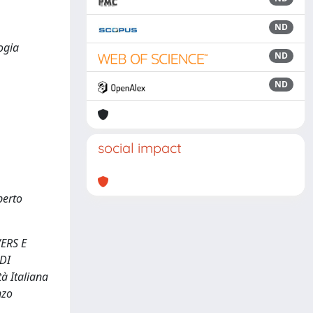
ND
ogia
ND
ND
social impact
berto
ERS E
 DI
à Italiana
nzo