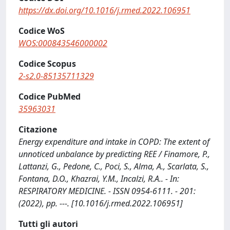
https://dx.doi.org/10.1016/j.rmed.2022.106951
Codice WoS
WOS:000843546000002
Codice Scopus
2-s2.0-85135711329
Codice PubMed
35963031
Citazione
Energy expenditure and intake in COPD: The extent of
unnoticed unbalance by predicting REE / Finamore, P.,
Lattanzi, G., Pedone, C., Poci, S., Alma, A., Scarlata, S.,
Fontana, D.O., Khazrai, Y.M., Incalzi, R.A.. - In:
RESPIRATORY MEDICINE. - ISSN 0954-6111. - 201:
(2022), pp. ---. [10.1016/j.rmed.2022.106951]
Tutti gli autori