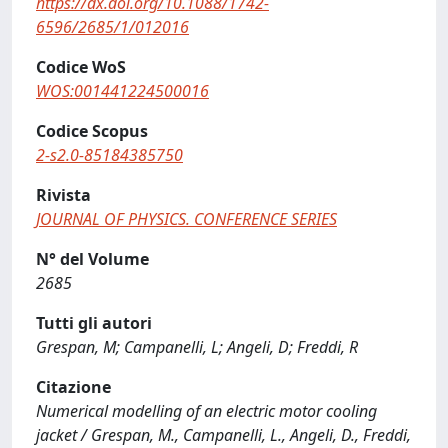
https://dx.doi.org/10.1088/1742-
6596/2685/1/012016
Codice WoS
WOS:001441224500016
Codice Scopus
2-s2.0-85184385750
Rivista
JOURNAL OF PHYSICS. CONFERENCE SERIES
N° del Volume
2685
Tutti gli autori
Grespan, M; Campanelli, L; Angeli, D; Freddi, R
Citazione
Numerical modelling of an electric motor cooling
jacket / Grespan, M., Campanelli, L., Angeli, D., Freddi,