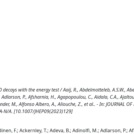
decays with the energy test / Aaij, R., Abdelmotteleb, A.S.W., Ab
, Adlarson, P., Afsharnia, H., Agapopoulou, C., Aidala, C.A., Ajaltou
lexander, M., Alfonso Albero, A., Aliouche, Z., et al.. - In: JOURNAL O
/A-N/A. [10.1007/JHEP09(2023)129]
inen, F.; Ackernley, T.; Adeva, B.; Adinolfi, M.; Adlarson, P.; A