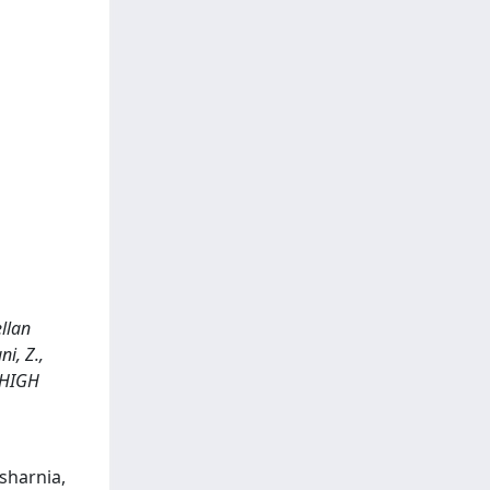
ellan
ni, Z.,
F HIGH
fsharnia,