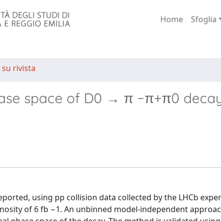
Home
Sfoglia
 su rivista
phase space of D0 → π −π+π0 decay
reported, using pp collision data collected by the LHCb exp
inosity of 6 fb −1. An unbinned model-independent approa