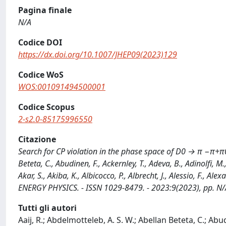
Pagina finale
N/A
Codice DOI
https://dx.doi.org/10.1007/JHEP09(2023)129
Codice WoS
WOS:001091494500001
Codice Scopus
2-s2.0-85175996550
Citazione
Search for CP violation in the phase space of D0 → π −π+π0 
Beteta, C., Abudinen, F., Ackernley, T., Adeva, B., Adinolfi, M.
Akar, S., Akiba, K., Albicocco, P., Albrecht, J., Alessio, F., A
ENERGY PHYSICS. - ISSN 1029-8479. - 2023:9(2023), pp. N
Tutti gli autori
Aaij, R.; Abdelmotteleb, A. S. W.; Abellan Beteta, C.; Abud