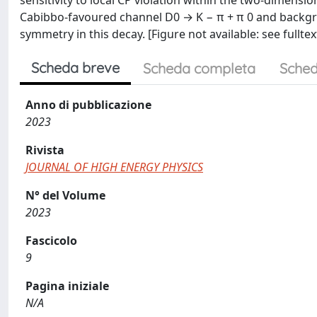
sensitivity to local CP violation within the two-dimensi
Cabibbo-favoured channel D0 → K − π + π 0 and backgro
symmetry in this decay. [Figure not available: see fulltext
Scheda breve
Scheda completa
Sched
Anno di pubblicazione
2023
Rivista
JOURNAL OF HIGH ENERGY PHYSICS
N° del Volume
2023
Fascicolo
9
Pagina iniziale
N/A