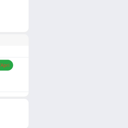
/Apri