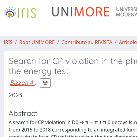
IRIS
Root UNIMORE
Contributo su RIVISTA
Articolo
Search for CP violation in the 
the energy test
Bizzeti A.
;
2023
Abstract
A search for CP violation in D0 → π − π + π 0 decays is 
from 2015 to 2018 corresponding to an integrated lum