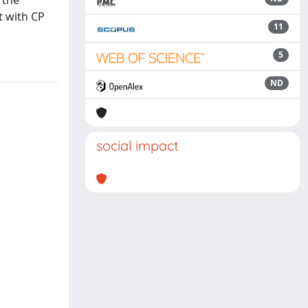
 the
t with CP
11
5
ND
social impact