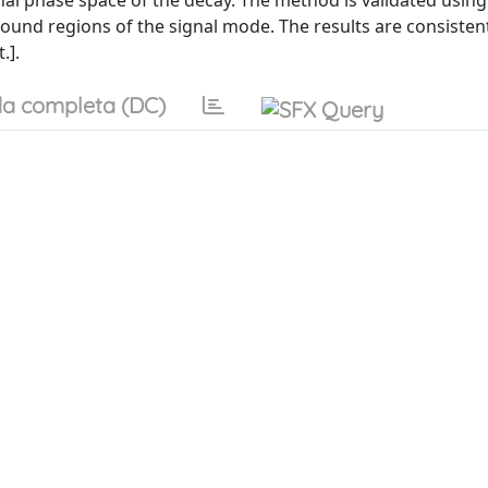
onal phase space of the decay. The method is validated using
und regions of the signal mode. The results are consisten
.].
a completa (DC)