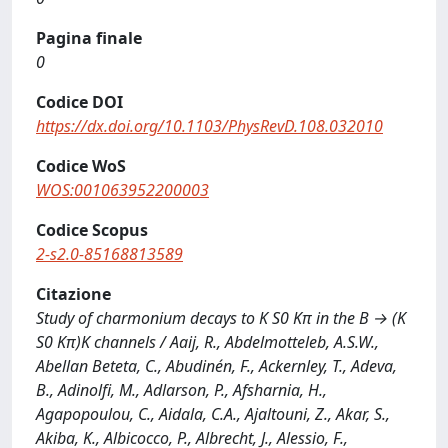
Pagina finale
0
Codice DOI
https://dx.doi.org/10.1103/PhysRevD.108.032010
Codice WoS
WOS:001063952200003
Codice Scopus
2-s2.0-85168813589
Citazione
Study of charmonium decays to K S0 Kπ in the B → (K
S0 Kπ)K channels / Aaij, R., Abdelmotteleb, A.S.W.,
Abellan Beteta, C., Abudinén, F., Ackernley, T., Adeva,
B., Adinolfi, M., Adlarson, P., Afsharnia, H.,
Agapopoulou, C., Aidala, C.A., Ajaltouni, Z., Akar, S.,
Akiba, K., Albicocco, P., Albrecht, J., Alessio, F.,