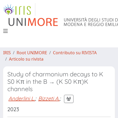
IRIS
Root UNIMORE
Contributo su RIVISTA
Articolo su rivista
Study of charmonium decays to K
S0 Kπ in the B → (K S0 Kπ)K
channels
Anderlini L.
;
Bizzeti A.
;
2023