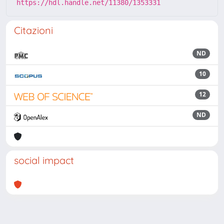
https://hdl.handle.net/11380/1353331
Citazioni
ND
10
12
ND
social impact