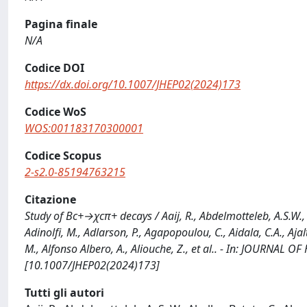
Pagina finale
N/A
Codice DOI
https://dx.doi.org/10.1007/JHEP02(2024)173
Codice WoS
WOS:001183170300001
Codice Scopus
2-s2.0-85194763215
Citazione
Study of Bc+→χcπ+ decays / Aaij, R., Abdelmotteleb, A.S.W., A
Adinolfi, M., Adlarson, P., Agapopoulou, C., Aidala, C.A., Ajalto
M., Alfonso Albero, A., Aliouche, Z., et al.. - In: JOURNAL
[10.1007/JHEP02(2024)173]
Tutti gli autori