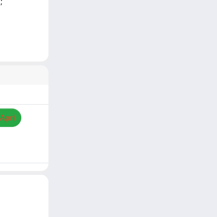
;
/Apri