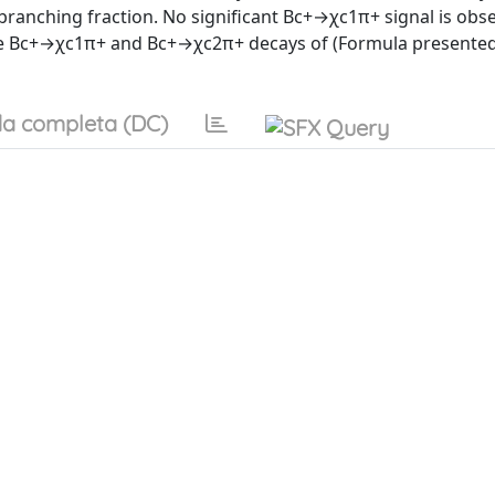
 branching fraction. No significant Bc+→χc1π+ signal is obs
 the Bc+→χc1π+ and Bc+→χc2π+ decays of (Formula presented.)
a completa (DC)