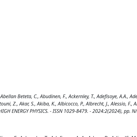
bellan Beteta, C., Abudinen, F., Ackernley, T., Adefisoye, A.A., Ade
uni, Z., Akar, S., Akiba, K., Albicocco, P., Albrecht, J., Alessio, F., 
 OF HIGH ENERGY PHYSICS. - ISSN 1029-8479. - 2024:2(2024), pp. N