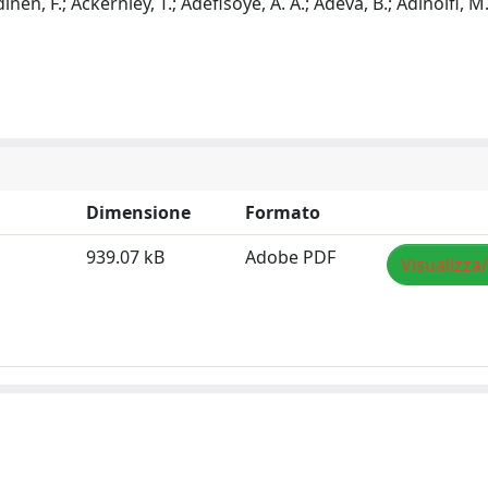
nen, F.; Ackernley, T.; Adefisoye, A. A.; Adeva, B.; Adinolfi, M.
Dimensione
Formato
939.07 kB
Adobe PDF
Visualizza