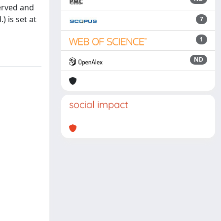
erved and
 is set at
7
1
ND
social impact