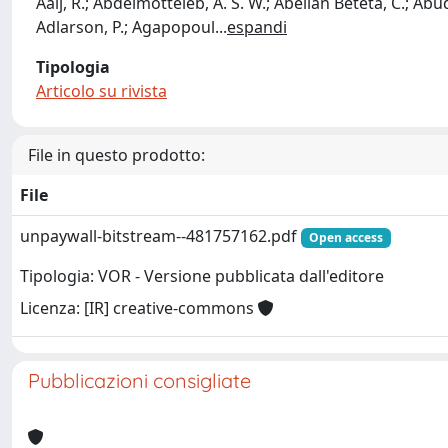
Aaij, R.; Abdelmotteleb, A. S. W.; Abellan Beteta, C.; Abudi
Adlarson, P.; Agapopoul
...
espandi
Tipologia
Articolo su rivista
File in questo prodotto:
File
unpaywall-bitstream--481757162.pdf
Open access
Tipologia: VOR - Versione pubblicata dall'editore
Licenza: [IR] creative-commons
Pubblicazioni consigliate