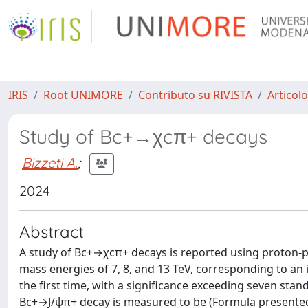
IRIS
Root UNIMORE
Contributo su RIVISTA
Articolo
Study of Bc+→χcπ+ decays
Bizzeti A.
;
2024
Abstract
A study of Bc+→χcπ+ decays is reported using proton-pro
mass energies of 7, 8, and 13 TeV, corresponding to an
the first time, with a significance exceeding seven stan
Bc+→J/ψπ+ decay is measured to be (Formula presented.) 