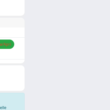
za/Apri
elle