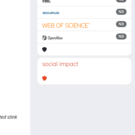
ND
ND
ND
social impact
ted stink