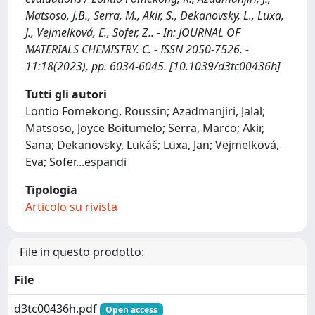
Matsoso, J.B., Serra, M., Akir, S., Dekanovsky, L., Luxa,
J., Vejmelková, E., Sofer, Z.. - In: JOURNAL OF
MATERIALS CHEMISTRY. C. - ISSN 2050-7526. -
11:18(2023), pp. 6034-6045. [10.1039/d3tc00436h]
Tutti gli autori
Lontio Fomekong, Roussin; Azadmanjiri, Jalal;
Matsoso, Joyce Boitumelo; Serra, Marco; Akir,
Sana; Dekanovsky, Lukáš; Luxa, Jan; Vejmelková,
Eva; Sofer
...
espandi
Tipologia
Articolo su rivista
File in questo prodotto:
File
d3tc00436h.pdf
Open access