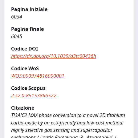
Pagina iniziale
6034
Pagina finale
6045
Codice DOI
https://dx.doi.org/10.1039/d3tc00436h
Codice WoS
WOS:000974816000001
Codice Scopus
2-s2.0-85153866522
Citazione
Ti3AlC2 MAX phase conversion to a novel 2D titanium
carbo-oxide by an eco-friendly and low-cost method:
highly selective gas sensing and supercapacitor
evaluations / Lontio Fomekong, R., Azadmanjiri, J.,