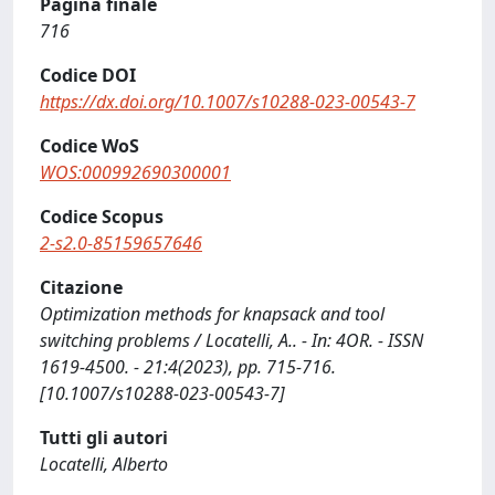
Pagina finale
716
Codice DOI
https://dx.doi.org/10.1007/s10288-023-00543-7
Codice WoS
WOS:000992690300001
Codice Scopus
2-s2.0-85159657646
Citazione
Optimization methods for knapsack and tool
switching problems / Locatelli, A.. - In: 4OR. - ISSN
1619-4500. - 21:4(2023), pp. 715-716.
[10.1007/s10288-023-00543-7]
Tutti gli autori
Locatelli, Alberto