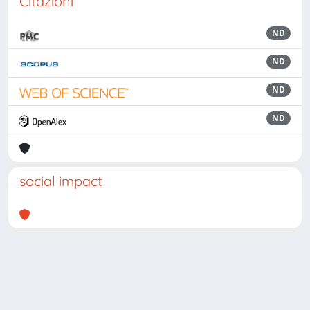
Citazioni
ND
ND
ND
ND
social impact