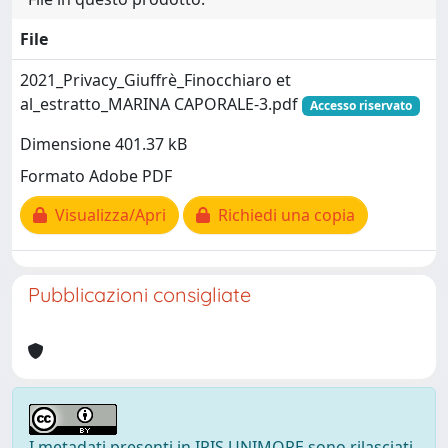
File
2021_Privacy_Giuffrè_Finocchiaro et
al_estratto_MARINA CAPORALE-3.pdf
Accesso riservato
Dimensione 401.37 kB
Formato Adobe PDF
Visualizza/Apri
Richiedi una copia
Pubblicazioni consigliate
I metadati presenti in IRIS UNIMORE sono rilasciati