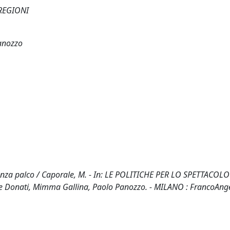
 REGIONI
anozzo
i senza palco / Caporale, M. - In: LE POLITICHE PER LO SPETTACOL
e Donati, Mimma Gallina, Paolo Panozzo. - MILANO : FrancoAngel