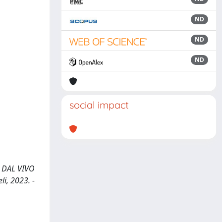
ND
ND
ND
social impact
O DAL VIVO
i, 2023. -