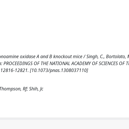
oamine oxidase A and B knockout mice / Singh, C., Bortolato, M.
 J.c.. - In: PROCEEDINGS OF THE NATIONAL ACADEMY OF SCIENCES OF
p. 12816-12821. [10.1073/pnas.1308037110]
 Thompson, Rf; Shih, Jc