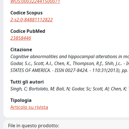
WOS:000322441500071
Codice Scopus
2-s2.0-84881112822
Codice PubMed
23858446
Citazione
Cognitive abnormalities and hippocampal alterations in mon
Godar, S.c., Scott, A.l., Chen, K., Thompson, R.f., Shih,
STATES OF AMERICA. - ISSN 0027-8424. - 110:31(2013), p
Tutti gli autori
Singh, C; Bortolato, M; Bali, N; Godar, Sc; Scott, Al; Chen, K;
Tipologia
Articolo su rivista
File in questo prodotto: